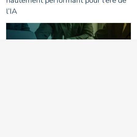
hautement performant pour l’ère de
l’IA
Comment votre contenu peut-il
influencer les décisions d’achat B2B?