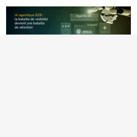
IA agentique B2B : la bataille de
visibilité devient une bataille de
sélection