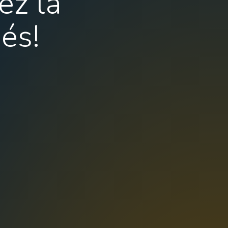
ez la
és!