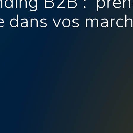
nding B2B : pren
te dans vos march