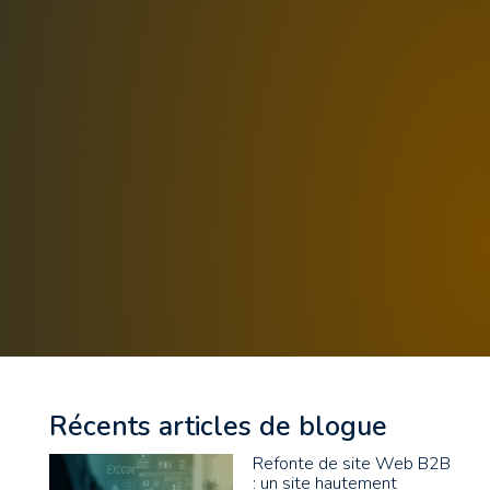
Récents articles de blogue
Refonte de site Web B2B
: un site hautement