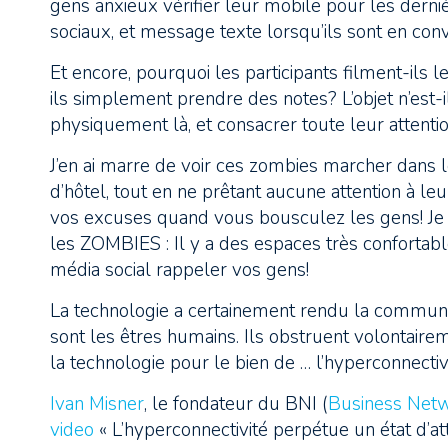
gens anxieux vérifier leur mobile pour les derniè
sociaux, et message texte lorsqu’ils sont en con
Et encore, pourquoi les participants filment-ils
ils simplement prendre des notes? L’objet n’est-il
physiquement là, et consacrer toute leur attenti
J’en ai marre de voir ces zombies marcher dans l
d’hôtel, tout en ne prêtant aucune attention à l
vos excuses quand vous bousculez les gens! Je l
les ZOMBIES : Il y a des espaces très confortab
média social rappeler vos gens!
La technologie a certainement rendu la communica
sont les êtres humains. Ils obstruent volontair
la technologie pour le bien de … l’hyperconnectiv
Ivan Misner
, le fondateur du BNI (
Business Netw
video
« L’hyperconnectivité perpétue un état d’att