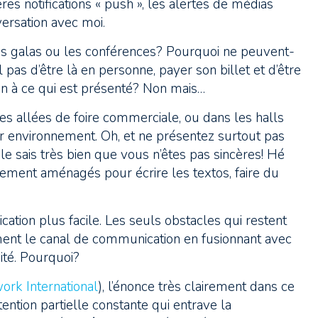
res notifications « push », les alertes de médias
versation avec moi.
 les galas ou les conférences? Pourquoi ne peuvent-
 pas d’être là en personne, payer son billet et d’être
on à ce qui est présenté? Non mais…
es allées de foire commerciale, ou dans les halls
eur environnement. Oh, et ne présentez surtout pas
e sais très bien que vous n’êtes pas sincères! Hé
lement aménagés pour écrire les textos, faire du
tion plus facile. Les seuls obstacles qui restent
ement le canal de communication en fusionnant avec
ité. Pourquoi?
ork International
), l’énonce très clairement dans ce
ention partielle constante qui entrave la