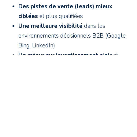
Des pistes de vente (leads) mieux
ciblées
et plus qualifiées
Une meilleure visibilité
dans les
environnements décisionnels B2B (Google,
Bing, LinkedIn)
Un retour sur investissement
clair
et
documenté
Des campagnes
qui soutiennent vos
ventes, pas seulement votre notoriété
Une synergie
avec vos autres leviers de
mise en marché (site Web, automatisation,
contenu)
ExoB2B : experts des