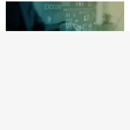
Refonte de site Web B2B : un site
hautement performant pour l’ère de
l’IA