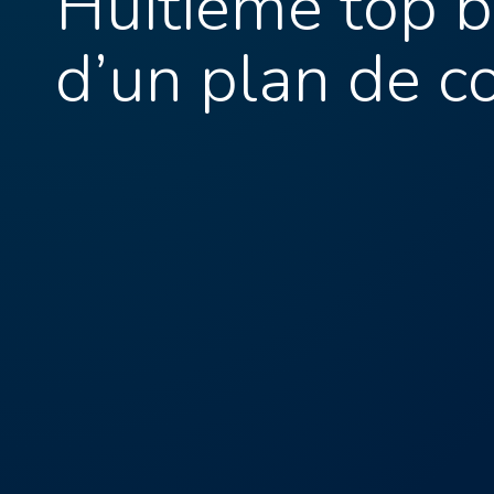
Huitième top b
d’un plan de c