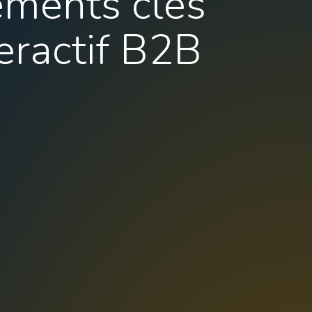
éments clés
eractif B2B