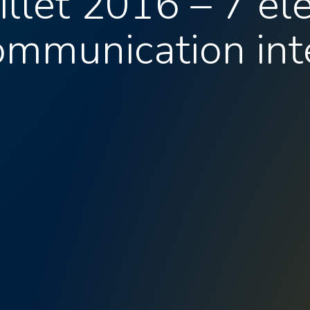
illet 2016 – 7 él
ommunication int