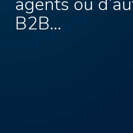
agents ou d’aut
B2B…