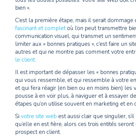
tous les doutes possibles. Votre site web doit cr
bien ».
C’est la première étape, mais il serait dommage d
fascinant et complet
où l’on peut transmettre bi
communication visuel, qui transmet un sentiment
limiter aux « bonnes pratiques », c’est faire un s
autres et qui ne montre pas comment votre entre
le client.
Il est important de dépasser les « bonnes pratiqu
qui vous ressemble, et qui ressemble à votre ent
et qui fera réagir (en bien ou en moins bien) les v
pousse à en voir plus, à naviguer et à essayer d
étapes qu’on utilise souvent en marketing et en c
Si
votre site web
est aussi clair que singulier, s
qu’elle en est fière, alors ces trois entités seront
prospect en client.