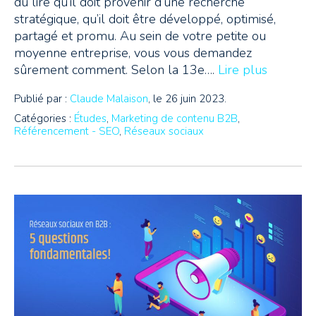
dû lire qu’il doit provenir d’une recherche
stratégique, qu’il doit être développé, optimisé,
partagé et promu. Au sein de votre petite ou
moyenne entreprise, vous vous demandez
sûrement comment. Selon la 13e….
Lire plus
Publié par :
Claude Malaison
, le 26 juin 2023.
Catégories :
Études
,
Marketing de contenu B2B
,
Référencement - SEO
,
Réseaux sociaux